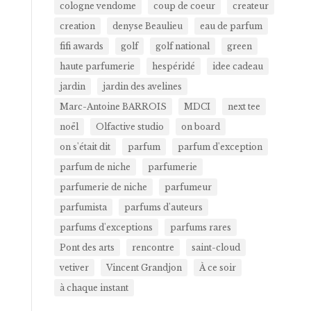
cologne vendome
coup de coeur
createur
creation
denyse Beaulieu
eau de parfum
fifi awards
golf
golf national
green
haute parfumerie
hespéridé
idee cadeau
jardin
jardin des avelines
Marc-Antoine BARROIS
MDCI
next tee
noël
Olfactive studio
on board
on s'était dit
parfum
parfum d'exception
parfum de niche
parfumerie
parfumerie de niche
parfumeur
parfumista
parfums d'auteurs
parfums d'exceptions
parfums rares
Pont des arts
rencontre
saint-cloud
vetiver
Vincent Grandjon
À ce soir
à chaque instant