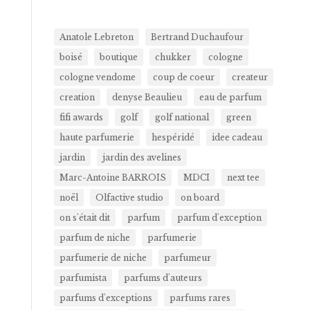
Anatole Lebreton
Bertrand Duchaufour
boisé
boutique
chukker
cologne
cologne vendome
coup de coeur
createur
creation
denyse Beaulieu
eau de parfum
fifi awards
golf
golf national
green
haute parfumerie
hespéridé
idee cadeau
jardin
jardin des avelines
Marc-Antoine BARROIS
MDCI
next tee
noël
Olfactive studio
on board
on s'était dit
parfum
parfum d'exception
parfum de niche
parfumerie
parfumerie de niche
parfumeur
parfumista
parfums d'auteurs
parfums d'exceptions
parfums rares