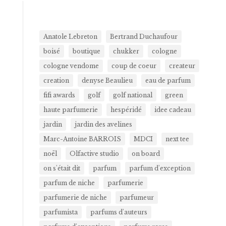
Anatole Lebreton
Bertrand Duchaufour
boisé
boutique
chukker
cologne
cologne vendome
coup de coeur
createur
creation
denyse Beaulieu
eau de parfum
fifi awards
golf
golf national
green
haute parfumerie
hespéridé
idee cadeau
jardin
jardin des avelines
Marc-Antoine BARROIS
MDCI
next tee
noël
Olfactive studio
on board
on s'était dit
parfum
parfum d'exception
parfum de niche
parfumerie
parfumerie de niche
parfumeur
parfumista
parfums d'auteurs