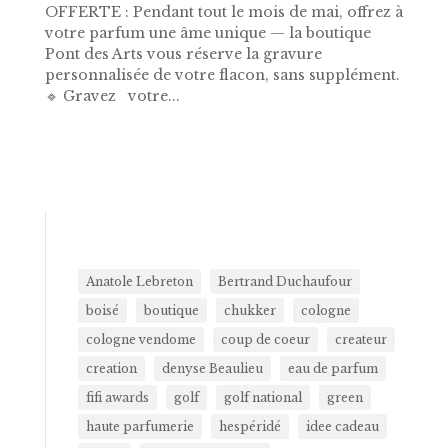
OFFERTE : Pendant tout le mois de mai, offrez à
votre parfum une âme unique — la boutique
Pont des Arts vous réserve la gravure
personnalisée de votre flacon, sans supplément.
🔹 Gravez votre...
Anatole Lebreton
Bertrand Duchaufour
boisé
boutique
chukker
cologne
cologne vendome
coup de coeur
createur
creation
denyse Beaulieu
eau de parfum
fifi awards
golf
golf national
green
haute parfumerie
hespéridé
idee cadeau