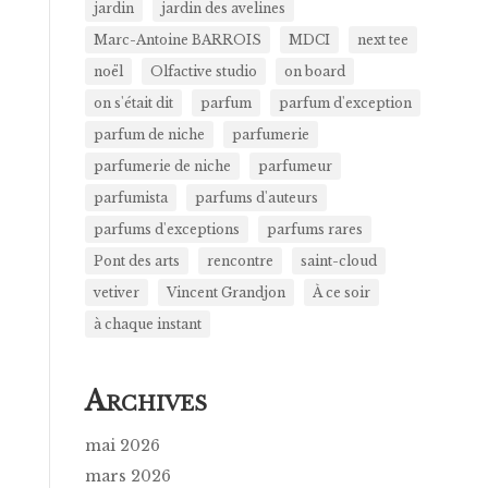
jardin
jardin des avelines
Marc-Antoine BARROIS
MDCI
next tee
noël
Olfactive studio
on board
on s'était dit
parfum
parfum d'exception
parfum de niche
parfumerie
parfumerie de niche
parfumeur
parfumista
parfums d'auteurs
parfums d'exceptions
parfums rares
Pont des arts
rencontre
saint-cloud
vetiver
Vincent Grandjon
À ce soir
à chaque instant
A
RCHIVES
mai 2026
mars 2026