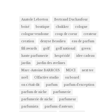
Anatole Lebreton
Bertrand Duchaufour
boisé
boutique
chukker
cologne
cologne vendome
coup de coeur
createur
creation
denyse Beaulieu
eau de parfum
fifi awards
golf
golf national
green
haute parfumerie
hespéridé
idee cadeau
jardin
jardin des avelines
Marc-Antoine BARROIS
MDCI
next tee
noël
Olfactive studio
on board
on s'était dit
parfum
parfum d'exception
parfum de niche
parfumerie
parfumerie de niche
parfumeur
parfumista
parfums d'auteurs