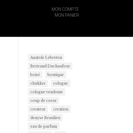
MON COMPTE
MON PANIER
Anatole Lebreton
Bertrand Duchaufour
boisé
boutique
chukker
cologne
cologne vendome
coup de coeur
createur
creation
denyse Beaulieu
eau de parfum