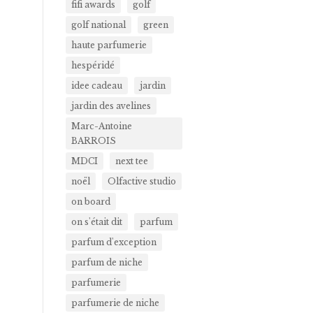
fifi awards
golf
golf national
green
haute parfumerie
hespéridé
idee cadeau
jardin
jardin des avelines
Marc-Antoine
BARROIS
MDCI
next tee
noël
Olfactive studio
on board
on s'était dit
parfum
parfum d'exception
parfum de niche
parfumerie
parfumerie de niche