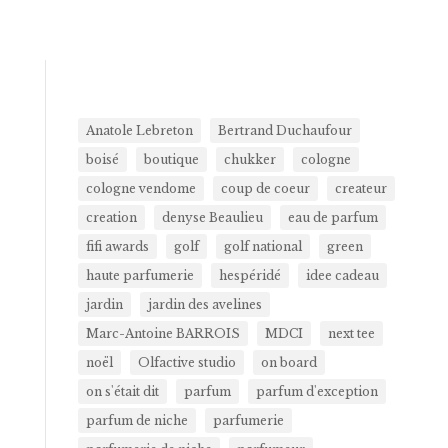
Anatole Lebreton
Bertrand Duchaufour
boisé
boutique
chukker
cologne
cologne vendome
coup de coeur
createur
creation
denyse Beaulieu
eau de parfum
fifi awards
golf
golf national
green
haute parfumerie
hespéridé
idee cadeau
jardin
jardin des avelines
Marc-Antoine BARROIS
MDCI
next tee
noël
Olfactive studio
on board
on s'était dit
parfum
parfum d'exception
parfum de niche
parfumerie