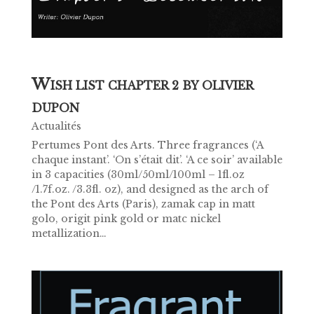
W
ISH LIST CHAPTER 2 BY OLIVIER
DUPON
Actualités
Pertumes Pont des Arts. Three fragrances (‘A
chaque instant’. ‘On s’était dit’. ‘A ce soir’ available
in 3 capacities (30ml/50ml/100ml – 1fl.oz
/1.7f.oz. /3.3fl. oz), and designed as the arch of
the Pont des Arts (Paris), zamak cap in matt
golo, origit pink gold or matc nickel
metallization…