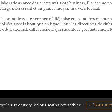
laborations avec des créateurs). Côté business, il crée une no
marge intéressant et un panier moyen tiré vers le haut.
le point de vente : corner dédié, mise en avant lors de tourno
roisées avec la boutique en ligne. Pour les directions de club
oduit exclusif, différenciant, qui raconte le golf autrement t
PLAN DU SITE
CONDITIONS GÉNÉRALES
CO
Tout acc
ontrôle sur ceux que vous souhaitez activer
tri.fr