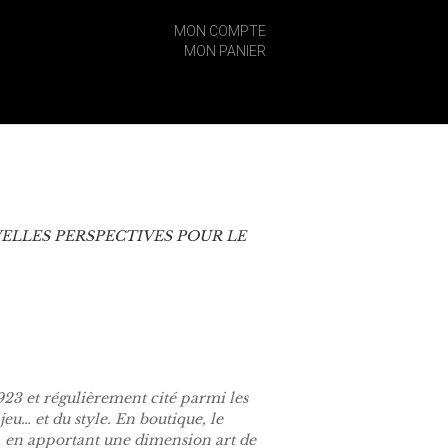
MON COMPTE
MON PANIER
VELLES PERSPECTIVES POUR LE
923 et régulièrement cité parmi les
u… et du style. En boutique, le
x, en apportant une dimension art de