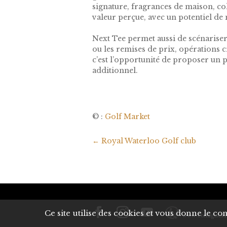
signature, fragrances de maison, col
valeur perçue, avec un potentiel de 
Next Tee permet aussi de scénariser 
ou les remises de prix, opérations c
c’est l’opportunité de proposer un pr
additionnel.
© :
Golf Market
←
Royal Waterloo Golf club
Ce site utilise des cookies et vous donne le c
www.consignesde