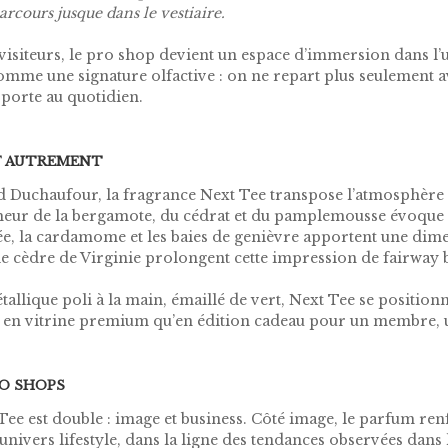
rcours jusque dans le vestiaire.
siteurs, le pro shop devient un espace d’immersion dans l’u
omme une signature olfactive : on ne repart plus seulement a
 porte au quotidien.
F AUTREMENT
 Duchaufour, la fragrance Next Tee transpose l’atmosphère d
îcheur de la bergamote, du cédrat et du pamplemousse évoque 
arée, la cardamome et les baies de genièvre apportent une di
t le cèdre de Virginie prolongent cette impression de fairway 
tallique poli à la main, émaillé de vert, Next Tee se positi
n en vitrine premium qu’en édition cadeau pour un membre, u
RO SHOPS
 Tee est double : image et business. Côté image, le parfum re
ivers lifestyle, dans la ligne des tendances observées dans l