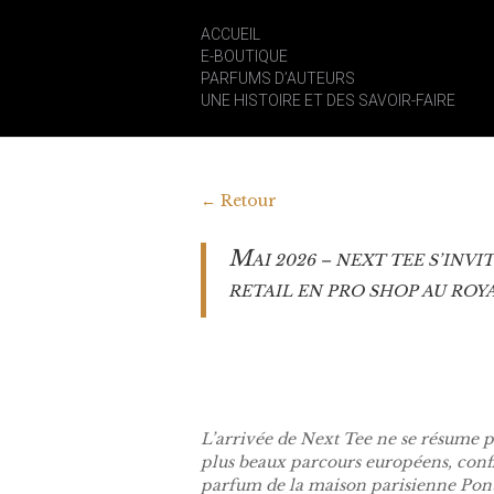
ACCUEIL
E-BOUTIQUE
PARFUMS D’AUTEURS
UNE HISTOIRE ET DES SAVOIR-FAIRE
←
Retour
M
AI 2026 – NEXT TEE S’IN
RETAIL EN PRO SHOP AU RO
L’arrivée de Next Tee ne se résume p
plus beaux parcours européens, confi
parfum de la maison parisienne Pont d