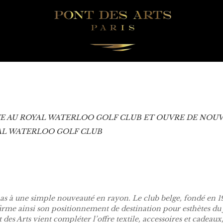
VITE AU ROYAL WATERLOO GOLF CLUB ET OUVRE DE NOU
YAL WATERLOO GOLF CLUB
as à une simple nouveauté en rayon. Le club belge, fondé en 1
rme ainsi son positionnement de destination pour esthètes du je
es Arts vient compléter l’offre textile, accessoires et cadeau