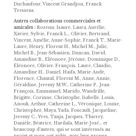
Duchaufour, Vincent Grandjon, Franck
Tressens.
Autres collaborations commerciales et
amicales :
Rozenn, Isaure, Laura, Aurélie,
Xavier, Sylvie, Franck L., Olivier, Bertrand,
Vincent, Amélie, Anne-Sophie, Franck T., Marie-
Laure, Henry, Florent H., Michel M., Julie,
Michel B., Jean-Sébastien, Duncan, David,
Amandine B., Eléonore, Jérôme, Dominique D.,
Éléonore, Olivier, François, Laure, Claudio,
Amandine H., Daniel, Haifa, Marie-Aude,
Florence, Chantal, Florent M., Anne, Annie,
Géraldine, Jeremy M.W., Catherine P., Jean-
François, Emmanuel, Marido, Wandrille,
Brigitte, Corinne, Christophe, Isabelle, Louis,
Anouk, Arthur, Catherine L., Véronique, Louise,
Christopher, Maya, Yada, Foucault, Jacqueline,
Jeremy C., Yves, Tanja, Jacques, Thierry,
Danièle, Béatrice, Harilala, Marie-José… et
beaucoup d’autres, qui se sont intéressés au
projet et nous ont aidés, avec leur propre