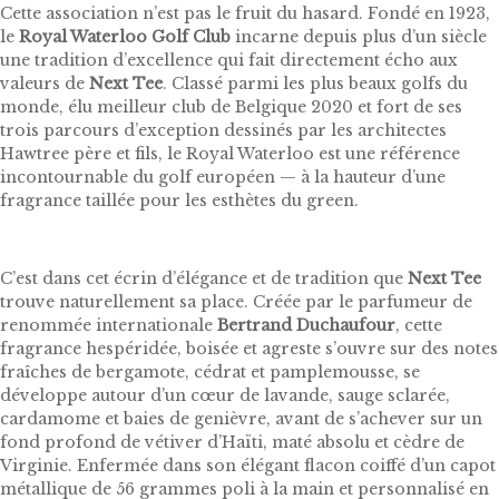
Cette association n’est pas le fruit du hasard. Fondé en 1923,
le
Royal Waterloo Golf Club
incarne depuis plus d’un siècle
une tradition d’excellence qui fait directement écho aux
valeurs de
Next Tee
. Classé parmi les plus beaux golfs du
monde, élu meilleur club de Belgique 2020 et fort de ses
trois parcours d’exception dessinés par les architectes
Hawtree père et fils, le Royal Waterloo est une référence
incontournable du golf européen — à la hauteur d’une
fragrance taillée pour les esthètes du green.
C’est dans cet écrin d’élégance et de tradition que
Next Tee
trouve naturellement sa place. Créée par le parfumeur de
renommée internationale
Bertrand Duchaufour
, cette
fragrance hespéridée, boisée et agreste s’ouvre sur des notes
fraîches de bergamote, cédrat et pamplemousse, se
développe autour d’un cœur de lavande, sauge sclarée,
cardamome et baies de genièvre, avant de s’achever sur un
fond profond de vétiver d’Haïti, maté absolu et cèdre de
Virginie. Enfermée dans son élégant flacon coiffé d’un capot
métallique de 56 grammes poli à la main et personnalisé en