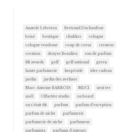
Anatole Lebreton
Bertrand Duchaufour
boisé
boutique
chukker
cologne
cologne vendome
coup de coeur
createur
creation
denyse Beaulieu
eau de parfum
fifi awards
golf
golf national
green
haute parfumerie
hespéridé
idee cadeau
jardin
jardin des avelines
Marc-Antoine BARROIS
MDCI
next tee
noël
Olfactive studio
on board
on s'était dit
parfum
parfum d'exception
parfum de niche
parfumerie
parfumerie de niche
parfumeur
parfumista
parfums d'auteurs