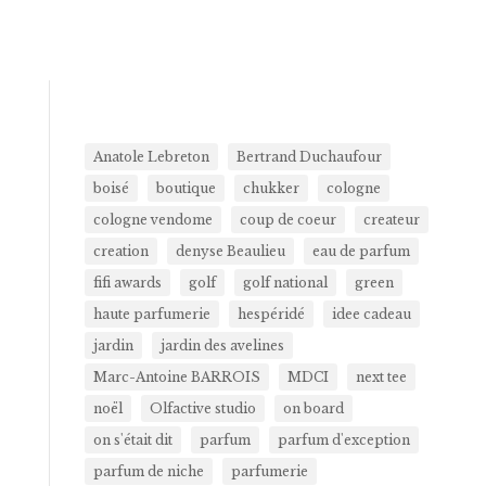
Anatole Lebreton
Bertrand Duchaufour
boisé
boutique
chukker
cologne
cologne vendome
coup de coeur
createur
creation
denyse Beaulieu
eau de parfum
fifi awards
golf
golf national
green
haute parfumerie
hespéridé
idee cadeau
jardin
jardin des avelines
Marc-Antoine BARROIS
MDCI
next tee
noël
Olfactive studio
on board
on s'était dit
parfum
parfum d'exception
parfum de niche
parfumerie