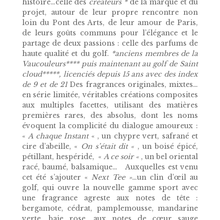
histoire…celle des
créateurs *
de la marque et du
projet, autour de leur propre rencontre non
loin du Pont des Arts, de leur amour de Paris,
de leurs goûts communs pour l’élégance et le
partage de
deux passions
: celle des
parfums
de
haute qualité et du
golf
.
*anciens membres de la
Vaucouleurs**** puis maintenant au golf de Saint
cloud*****, licenciés depuis 15 ans avec des index
de 9 et de 21
Des fragrances originales, mixtes
…
en série limitée, véritables créations composites
aux multiples facettes, utilisant des matières
premières rares, des absolus, dont les noms
évoquent la complicité du dialogue amoureux :
«
A chaque Instant
« ,
un chypre vert, safrané et
cire d’abeille,
«
On s’était dit «
,
un boisé épicé,
pétillant, hespéridé,
«
A ce soir «
,
un bel oriental
racé, baumé, balsamique… Auxquelles est venu
cet été s’ajouter «
Next Tee »
…un clin d’œil au
golf, qui ouvre la nouvelle gamme sport avec
une fragrance agreste aux notes de tête :
bergamote, cédrat, pamplemousse, mandarine
verte, baie rose, aux notes de cœur sauge