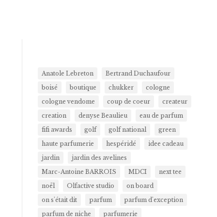
Anatole Lebreton
Bertrand Duchaufour
boisé
boutique
chukker
cologne
cologne vendome
coup de coeur
createur
creation
denyse Beaulieu
eau de parfum
fifi awards
golf
golf national
green
haute parfumerie
hespéridé
idee cadeau
jardin
jardin des avelines
Marc-Antoine BARROIS
MDCI
next tee
noël
Olfactive studio
on board
on s'était dit
parfum
parfum d'exception
parfum de niche
parfumerie