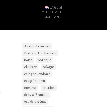
ENGLISH
MON COMPTE
MON PANIER
Anatole Lebreton
Bertrand Duchaufour
boisé
boutique
chukker
cologne
cologne vendome
coup de coeur
createur
creation
4
denyse Beaulieu
a
eau de parfum