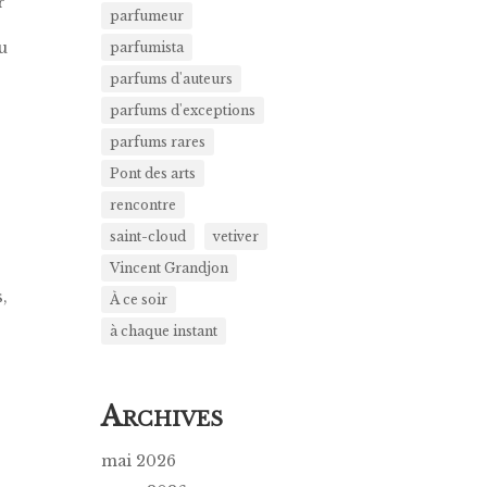
r
parfumeur
u
parfumista
parfums d'auteurs
parfums d'exceptions
parfums rares
Pont des arts
rencontre
saint-cloud
vetiver
Vincent Grandjon
,
À ce soir
e
à chaque instant
A
RCHIVES
mai 2026