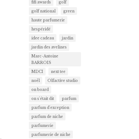
fifi awards
golf
golf national
green
haute parfumerie
hespéridé
idee cadeau
jardin
jardin des avelines
Marc-Antoine
BARROIS
MDCI
next tee
noël
Olfactive studio
on board
on s'était dit
parfum
parfum d'exception
parfum de niche
parfumerie
parfumerie de niche