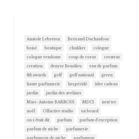
Anatole Lebreton
Bertrand Duchaufour
boisé
boutique
chukker
cologne
cologne vendome
coup de coeur
createur
creation
denyse Beaulieu
eau de parfum
fifi awards
golf
golf national
green
haute parfumerie
hespéridé
idee cadeau
jardin
jardin des avelines
Marc-Antoine BARROIS
MDCI
next tee
noël
Olfactive studio
on board
on s'était dit
parfum
parfum d'exception
parfum de niche
parfumerie
parfumerie de niche
parfumeur