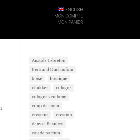
ENGLISH
MON COMPTE
MON PANIER
Anatole Lebreton
Bertrand Duchaufour
boisé
boutique
chukker
cologne
cologne vendome
coup de coeur
i
e
createur
creation
denyse Beaulieu
eau de parfum