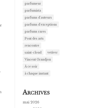
parfumeur
parfumista
parfums d'auteurs
?
parfums d'exceptions
e
parfums rares
Pont des arts
rencontre
saint-cloud
vetiver
Vincent Grandjon
À ce soir
À
à chaque instant
A
n
RCHIVES
mai 2026