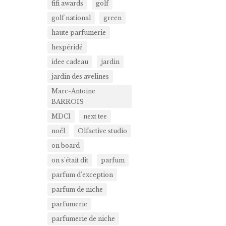
fifi awards
golf
golf national
green
haute parfumerie
hespéridé
idee cadeau
jardin
jardin des avelines
Marc-Antoine
BARROIS
MDCI
next tee
noël
Olfactive studio
on board
on s'était dit
parfum
parfum d'exception
parfum de niche
parfumerie
parfumerie de niche