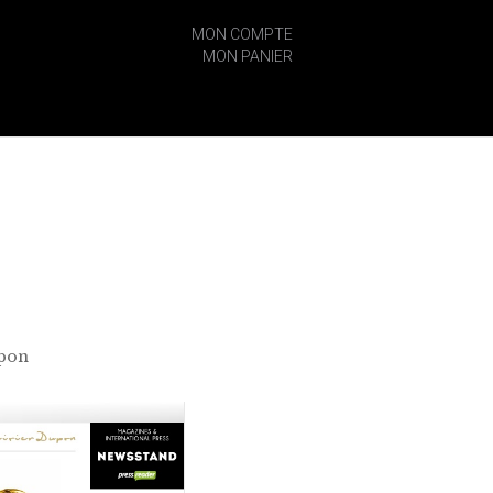
MON COMPTE
MON PANIER
upon