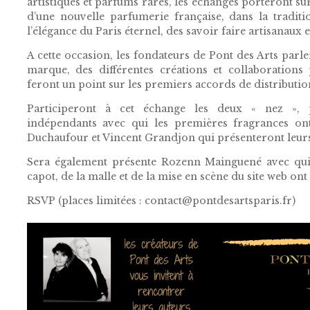
artistiques et parfums rares, les échanges porteront sur
d’une nouvelle parfumerie française, dans la tradit
l’élégance du Paris éternel, des savoir faire artisanaux e
A cette occasion, les fondateurs de Pont des Arts parle
marque, des différentes créations et collaborations 
feront un point sur les premiers accords de distributio
Participeront à cet échange les deux « nez », 
indépendants avec qui les premières fragrances ont
Duchaufour et Vincent Grandjon qui présenteront leurs
Sera également présente Rozenn Mainguené avec qui l
capot, de la malle et de la mise en scène du site web ont 
RSVP (places limitées : contact@pontdesartsparis.fr)