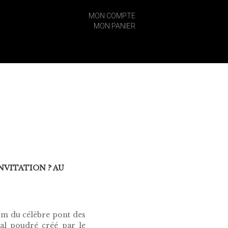
MON COMPTE
MON PANIER
NVITATION ? AU
om du célèbre pont des
tal poudré créé par le