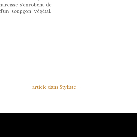
narcisse s’enrobent de
d’un soupçon végétal.
article dans Styliste
→