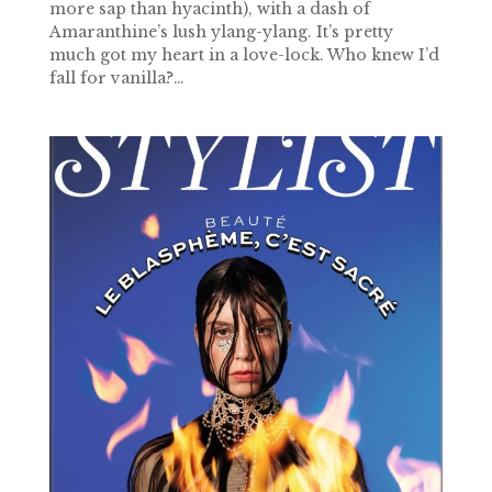
more sap than hyacinth), with a dash of
Amaranthine’s lush ylang-ylang. It’s pretty
much got my heart in a love-lock. Who knew I’d
fall for vanilla?…