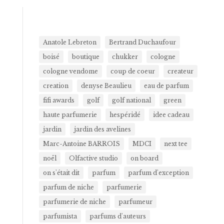
Anatole Lebreton
Bertrand Duchaufour
boisé
boutique
chukker
cologne
cologne vendome
coup de coeur
createur
creation
denyse Beaulieu
eau de parfum
fifi awards
golf
golf national
green
haute parfumerie
hespéridé
idee cadeau
jardin
jardin des avelines
Marc-Antoine BARROIS
MDCI
next tee
noël
Olfactive studio
on board
on s'était dit
parfum
parfum d'exception
parfum de niche
parfumerie
parfumerie de niche
parfumeur
parfumista
parfums d'auteurs