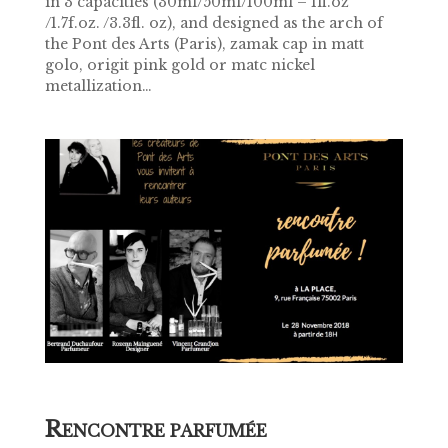
in 3 capacities (30ml/50ml/100ml – 1fl.oz
/1.7f.oz. /3.3fl. oz), and designed as the arch of
the Pont des Arts (Paris), zamak cap in matt
golo, origit pink gold or matc nickel
metallization…
R
ENCONTRE PARFUMÉE