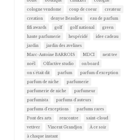
boisé
boutique
chukker
cologne
cologne vendome
coup de coeur
createur
creation
denyse Beaulieu
eau de parfum
fifi awards
golf
golf national
green
haute parfumerie
hespéridé
idee cadeau
jardin
jardin des avelines
Marc-Antoine BARROIS
MDCI
next tee
noël
Olfactive studio
on board
on s'était dit
parfum
parfum d'exception
parfum de niche
parfumerie
parfumerie de niche
parfumeur
parfumista
parfums d'auteurs
parfums d'exceptions
parfums rares
Pont des arts
rencontre
saint-cloud
vetiver
Vincent Grandjon
À ce soir
à chaque instant