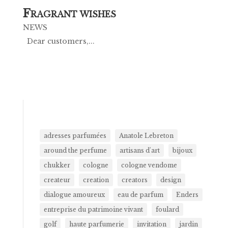
F
RAGRANT WISHES
NEWS
Dear customers,...
adresses parfumées
Anatole Lebreton
around the perfume
artisans d'art
bijoux
chukker
cologne
cologne vendome
createur
creation
creators
design
dialogue amoureux
eau de parfum
Enders
entreprise du patrimoine vivant
foulard
golf
haute parfumerie
invitation
jardin