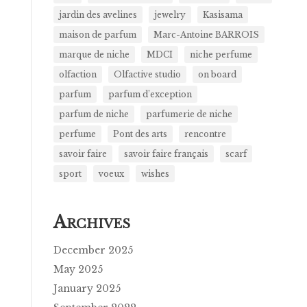
jardin des avelines
jewelry
Kasisama
maison de parfum
Marc-Antoine BARROIS
marque de niche
MDCI
niche perfume
olfaction
Olfactive studio
on board
parfum
parfum d’exception
parfum de niche
parfumerie de niche
perfume
Pont des arts
rencontre
savoir faire
savoir faire français
scarf
sport
voeux
wishes
A
RCHIVES
December 2025
May 2025
January 2025