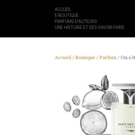
ACCUEIL
E-BOUTIQUE
PARFUMS D’AUTEURS
UNE HISTOIRE ET DES SAVOIR-FAIRE
Accueil
/
Boutique
/
Parfum
/ On s’ét