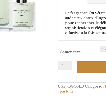
La fragrance
On s’était 
audacieux choix d’ingré
pour rechercher le déli
sophistication et élégan
olfactive à la fois sensue
Contenance
quantité
Ajouter a
de
On
s'était
dit
UGS :
BGOSED
Catégorie :
,
parfum