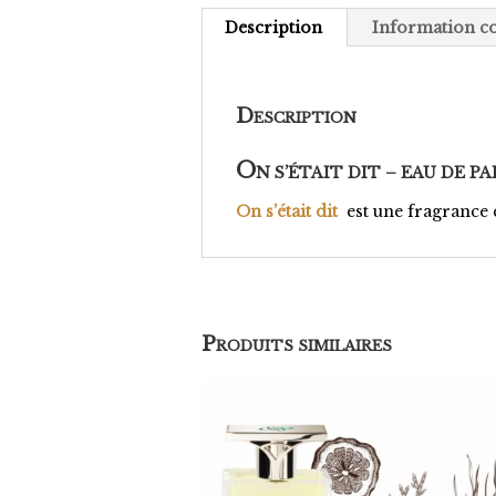
Description
Information c
D
ESCRIPTION
O
N S’ÉTAIT DIT – EAU DE 
On s’était dit
est une fragrance 
P
RODUITS SIMILAIRES