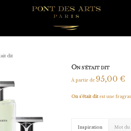
ait dit
O
N S’ÉTAIT DIT
95,00
€
À partir de
On s’était dit
est une fragran
Inspiration
Mot du