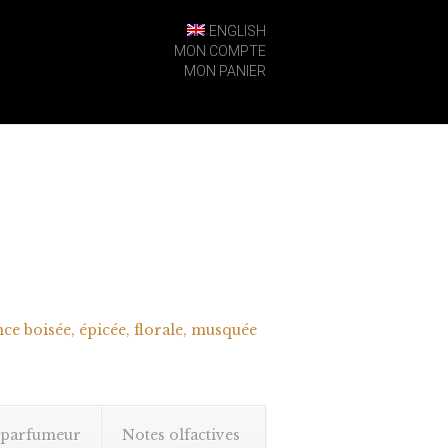
ENGLISH
MON COMPTE
MON PANIER
ce boisée, épicée, florale, musquée
 parfumeur
Notes olfactives