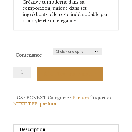
Créative et moderne dans sa
composition, unique dans ses
ingrédients, elle reste indémodable par
son style et son élégance
Contenance
quantité
Ajouter au panier
de
Next
Tee
UGS :
BGNEXT
Catégorie :
Parfum
Étiquettes :
NEXT TEE
,
parfum
Description