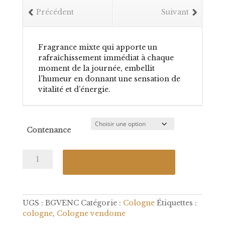
Précédent
Suivant
Fragrance mixte qui apporte un
rafraîchissement immédiat à chaque
moment de la journée, embellit
l’humeur en donnant une sensation de
vitalité et d’énergie.
Contenance
quantité
Ajouter au panier
de
Cologne
Vendôme
UGS :
BGVENC
Catégorie :
Cologne
Étiquettes :
cologne
,
Cologne vendome