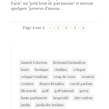
Paris", un "petit bout de patrimoine" et surtout
quelques "preuves d'amour...
Page 4 sur 4
«
1
2
3
4
Anatole Lebreton
Bertrand Duchaufour
boisé
boutique
chukker
cologne
cologne vendome
coup de coeur
createur
creation
denyse Beaulieu
eau de parfum
fifi awards
golf
golf national
green
haute parfumerie
hespéridé
idee cadeau
jardin
jardin des avelines