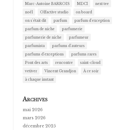
Marc-Antoine BARROIS
MDCI
next tee
noël
Olfactive studio
on board
on s'était dit
parfum
parfum d'exception
parfum de niche
parfumerie
parfumerie de niche
parfumeur
parfumista
parfums d'auteurs
parfums d'exceptions
parfums rares
Pont des arts
rencontre
saint-cloud
vetiver
Vincent Grandjon
À ce soir
à chaque instant
A
RCHIVES
mai 2026
mars 2026
décembre 2025